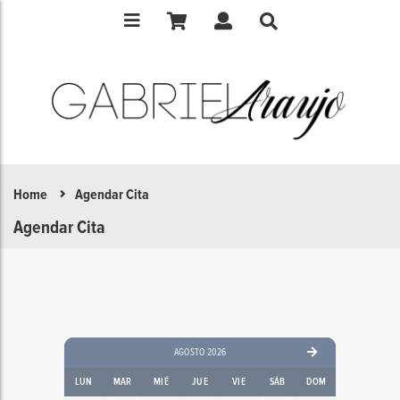
Home
Agendar Cita
Agendar Cita
AGOSTO 2026
LUN
MAR
MIÉ
JUE
VIE
SÁB
DOM