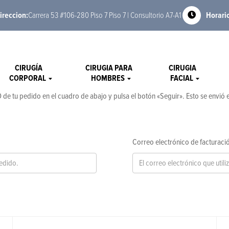
ireccion:
Carrera 53 #106-280 Piso 7 Piso 7 | Consultorio A7-A1
Horari
CIRUGÍA
CIRUGIA PARA
CIRUGIA
CORPORAL
HOMBRES
FACIAL
 de tu pedido en el cuadro de abajo y pulsa el botón «Seguir». Esto se envió 
Correo electrónico de facturaci