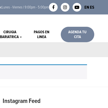
EN
ES
o:
Lunes - Viernes | 9:00pm - 5:00pm
CIRUGIA
PAGOS EN
AGENDA TU
BARIATRICA
LINEA
CITA
Instagram Feed