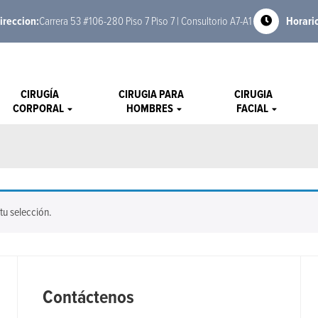
ireccion:
Carrera 53 #106-280 Piso 7 Piso 7 | Consultorio A7-A1
Horari
CIRUGÍA
CIRUGIA PARA
CIRUGIA
CORPORAL
HOMBRES
FACIAL
u selección.
Contáctenos