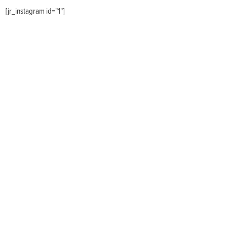
[jr_instagram id="1"]