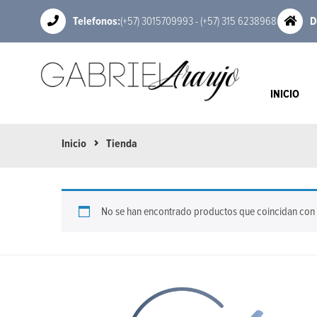
Telefonos:
(+57) 3015709993 - (+57) 315 6238968
D
INICIO
Inicio
Tienda
No se han encontrado productos que coincidan con t